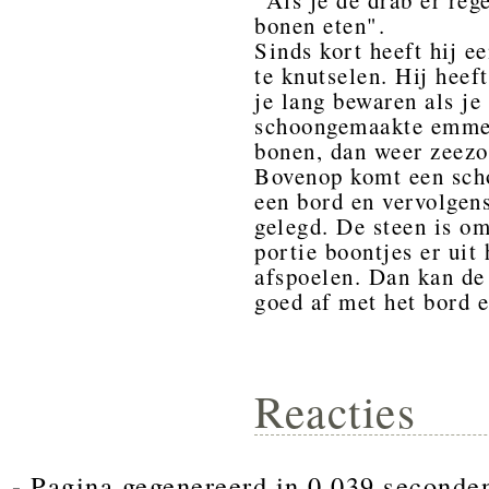
"Als je de drab er reg
bonen eten".
Sinds kort heeft hij e
te knutselen. Hij heef
je lang bewaren als je
schoongemaakte emmer
bonen, dan weer zeezo
Bovenop komt een scho
een bord en vervolgen
gelegd. De steen is om
portie boontjes er uit
afspoelen. Dan kan de 
goed af met het bord e
Reacties
- Pagina gegenereerd in 0.039 seconde