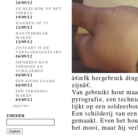
26/09/12
DE KLEI-BOK OP HET
TERRAS
19/09/12
HANDEN OP TV
12/09/12
HANTEERBAAR
MAKEN
12/09/12
IJSTAART IS DE
VERJAARDAGSTAART
06/09/12
IEDEREEN KAN
TEKENEN EN
SCHILDEREN
04/09/12
â€œIk hergebruik ding
EEN EIGEN PAARD
zijnâ€.
04/09/12
Van gebruikt hout maak
EEN TEKENING
MAKEN
pyrografie, een techn
03/09/12
lijkt op een soldeerbou
augustus
Een schilderij van ee
ZOEKEN
gemaakt. Even het ho
het mooi, maar hij ver