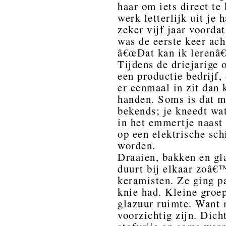
haar om iets direct t
werk letterlijk uit je
zeker vijf jaar voordat
was de eerste keer ach
â€œDat kan ik lerenâ€
Tijdens de driejarige 
een productie bedrijf,
er eenmaal in zit dan 
handen. Soms is dat m
bekends; je kneedt wat
in het emmertje naast 
op een elektrische sch
worden.
Draaien, bakken en gla
duurt bij elkaar zoâ€™
keramisten. Ze ging pa
knie had. Kleine groep
glazuur ruimte. Want 
voorzichtig zijn. Dich