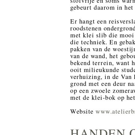
stofvrije en soms war
gebeurt daarom in het 
Er hangt een reisvers
roodstenen ondergrond
met klei slib die mooi
die techniek. En gebak
pakken van de woestijn
van de wand, het gebou
bekend terrein, want 
ooit milieukunde stude
verhuizing, in de Van 
grond met een deur naa
op een zwoele zomerav
met de klei-bok op het
Website
www.atelierb
HANDEN O