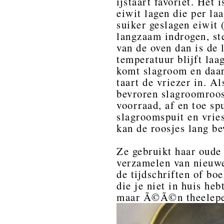
ijstaart favoriet. Het 
eiwit lagen die per la
suiker geslagen eiwit 
langzaam indrogen, st
van de oven dan is de
temperatuur blijft laa
komt slagroom en daar
taart de vriezer in. A
bevroren slagroomroosj
voorraad, af en toe sp
slagroomspuit en vries
kan de roosjes lang b
Ze gebruikt haar oude
verzamelen van nieuwe 
de tijdschriften of bo
die je niet in huis he
maar Ã©Ã©n theelepel 