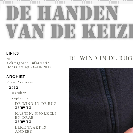
LINKS
DE WIND IN DE RUG 
Home
Achtergrond Informatie
-
Doorstart op 28-10-2012
ARCHIEF
View Archives
2012
oktober
september
DE WIND IN DE RUG
26/09/12
KASTEN, SNORKELS
EN DRAB
26/09/12
ELKE TAART IS
ANDERS