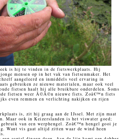
k is hij te vinden in de fietswerkplaats. Hij
t jonge mensen op in het vak van fietsenmaker. Het
chzelf aangeleerd en inmiddels veel ervaring in
aats gebruiken ze nieuwe materialen, maar ook veel
ude fietsen haalt hij alle bruikbare onderdelen. Soms
oude fietsen weer Ã©Ã©n nieuwe fiets. Zoâ€™n fiets
ijks even remmen en verlichting nakijken en rijen
rkplaats is, zit hij graag aan de IJssel. Met zijn maat
en. Maar ook in Keizerslanden is het viswater goed;
t gebruik van een werphengel. Zoâ€™n hengel gooi je
ug. Want vis gaat altijd zitten waar de wind heen
is.
e een aantal dingen doen. Aan de lijn komt een dobber