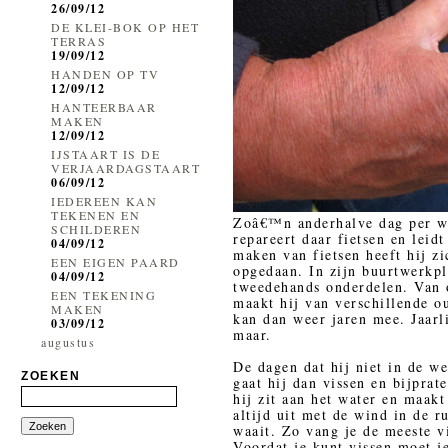
26/09/12
DE KLEI-BOK OP HET
TERRAS
19/09/12
HANDEN OP TV
12/09/12
HANTEERBAAR
MAKEN
12/09/12
IJSTAART IS DE
VERJAARDAGSTAART
06/09/12
IEDEREEN KAN
TEKENEN EN
Zoâ€™n anderhalve dag per wee
SCHILDEREN
repareert daar fietsen en leid
04/09/12
maken van fietsen heeft hij zi
EEN EIGEN PAARD
opgedaan. In zijn buurtwerkpl
04/09/12
tweedehands onderdelen. Van o
EEN TEKENING
maakt hij van verschillende 
MAKEN
kan dan weer jaren mee. Jaarl
03/09/12
maar.
augustus
De dagen dat hij niet in de we
ZOEKEN
gaat hij dan vissen en bijprat
hij zit aan het water en maak
altijd uit met de wind in de r
waait. Zo vang je de meeste v
Voordat je kunt vissen moet j