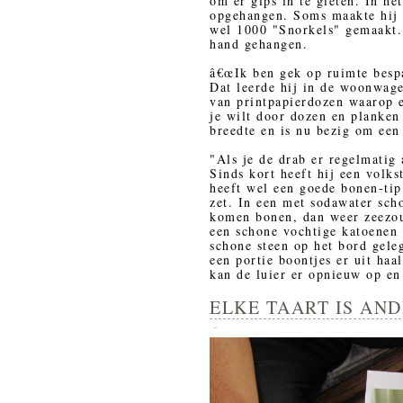
om er gips in te gieten. In he
opgehangen. Soms maakte hij v
wel 1000 "Snorkels" gemaakt.
hand gehangen.
â€œIk ben gek op ruimte bespa
Dat leerde hij in de woonwagen
van printpapierdozen waarop e
je wilt door dozen en planken
breedte en is nu bezig om een 
"Als je de drab er regelmatig 
Sinds kort heeft hij een volks
heeft wel een goede bonen-tip.
zet. In een met sodawater sc
komen bonen, dan weer zeezou
een schone vochtige katoenen 
schone steen op het bord geleg
een portie boontjes er uit haa
kan de luier er opnieuw op en 
ELKE TAART IS AND
-