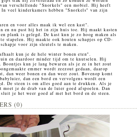
t gips stak hij zilverdraad en zo konden ze worden
an verschillende "Snorkels" een mobiel. Hij heeft
 In veel kinderkamers hebben "Snorkels" van zijn
ren en voor alles maak ik wel een kast".
 en nu past hij het in zijn huis toe. Hij maakt kasten
en plank is gelegd. De kast kun je zo hoog maken als
 te stapelen. Hij maakte ook houten schapjes op CD-
schapje voor zijn sleutels te maken.
afhaalt kun je de hele winter bonen eten".
tuin en daardoor minder tijd om te knutselen. Hij
 Boontjes kun je lang bewaren als je ze in het zout
hoongemaakte emmer wordt zeezout gedaan, daarop
t, dan weer bonen en dan weer zout. Bovenop komt
babyluier, dan een bord en vervolgens wordt een
d. De steen is om alles goed aan te drukken. Als je
lt moet je de drab van de luier goed afspoelen. Dan
sluit je het weer goed af met het bord en de steen.
ERS (0)