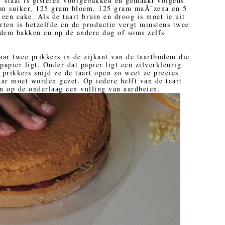
 staat is gisteren voorgebakken en gemaakt volgens
ram suiker, 125 gram bloem, 125 gram maÃ¯zena en 5
 een cake. Als de taart bruin en droog is moet ie uit
rten is hetzelfde en de productie vergt minstens twee
odem bakken en op de andere dag of soms zelfs
aar twee prikkers in de zijkant van de taartbodem die
papier ligt. Onder dat papier ligt een zilverkleurig
 prikkers snijd ze de taart open zo weet ze precies
aar moet worden gezet. Op iedere helft van de taart
n op de onderlaag een vulling van aardbeien.