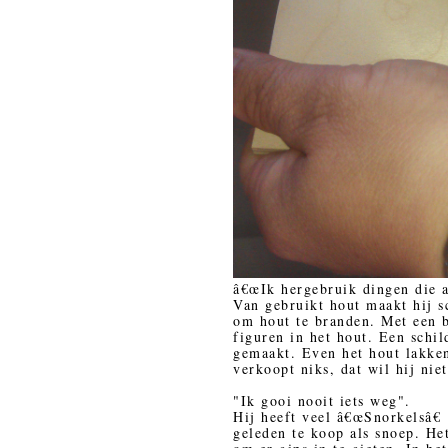
â€œIk hergebruik dingen die a
Van gebruikt hout maakt hij sc
om hout te branden. Met een bo
figuren in het hout. Een schi
gemaakt. Even het hout lakke
verkoopt niks, dat wil hij nie
"Ik gooi nooit iets weg".
Hij heeft veel â€œSnorkelsâ€ 
geleden te koop als snoep. Het