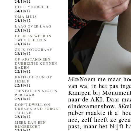
24/10/12
DO IT YOURSELF!
24/10/12
OMA MUIS
24/10/12
LAAG OVER LAAG
23/10/12
HEEN EN WEER IN
TWEE KLEUREN
23/10/12
ZE IS FOTOGRAAF
22/10/12
OP AFSTAND EEN
DUBBELTJE KUNNEN
RAKEN
22/10/12
KRITISCH ZIJN OP
â€œNoem me maar hoed
JEZELF
van wal in het pas ing
22/10/12
TIENTALLEN NESTEN
Kampen bij Monumenta
PER JAAR
naar de AKI. Daar maa
22/10/12
eindexamenshow. â€œMa
DON'T DWELL ON
DREAMS AND FORGET
puber maakte ik al hoe
TO LIVE
22/10/12
nee, zelf heeft ze gee
MEER DAN EEN
past, maar het blijft 
BIJGERECHT
22/10/12