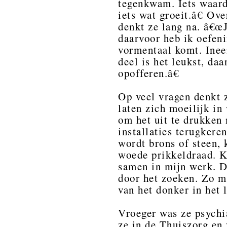
tegenkwam. Iets waard
iets wat groeit.â€ Ov
denkt ze lang na. â€œ
daarvoor heb ik oefeni
vormentaal komt. Ineen
deel is het leukst, da
opofferen.â€
Op veel vragen denkt z
laten zich moeilijk in
om het uit te drukken
installaties terugker
wordt brons of steen, 
woede prikkeldraad. K
samen in mijn werk. D
door het zoeken. Zo ma
van het donker in het l
Vroeger was ze psychi
ze in de Thuiszorg en