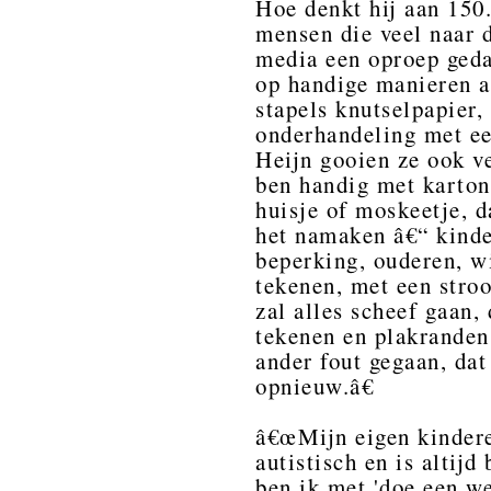
Hoe denkt hij aan 15
mensen die veel naar d
media een oproep geda
op handige manieren a
stapels knutselpapier, 
onderhandeling met ee
Heijn gooien ze ook v
ben handig met karton 
huisje of moskeetje, 
het namaken â€“ kinde
beperking, ouderen, wi
tekenen, met een stroo
zal alles scheef gaan
tekenen en plakranden
ander fout gegaan, dat
opnieuw.â€
â€œMijn eigen kindere
autistisch en is altij
ben ik met 'doe een we