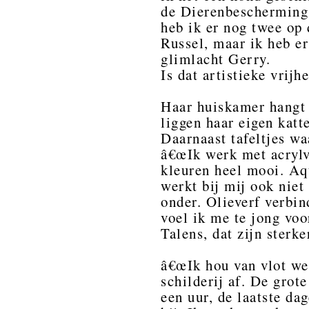
de Dierenbescherming.
heb ik er nog twee op 
Russel, maar ik heb er
glimlacht Gerry.
Is dat artistieke vrijh
Haar huiskamer hangt 
liggen haar eigen katt
Daarnaast tafeltjes w
â€œIk werk met acrylve
kleuren heel mooi. Aqu
werkt bij mij ook niet 
onder. Olieverf verbi
voel ik me te jong vo
Talens, dat zijn sterke
â€œIk hou van vlot we
schilderij af. De grote
een uur, de laatste da