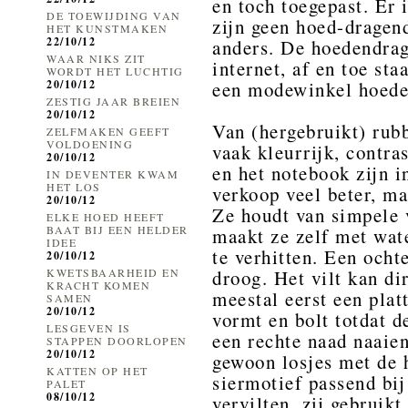
en toch toegepast. Er 
DE TOEWIJDING VAN
zijn geen hoed-dragend
HET KUNSTMAKEN
22/10/12
anders. De hoedendrag
WAAR NIKS ZIT
internet, af en toe st
WORDT HET LUCHTIG
20/10/12
een modewinkel hoeden
ZESTIG JAAR BREIEN
20/10/12
Van (hergebruikt) rubb
ZELFMAKEN GEEFT
VOLDOENING
vaak kleurrijk, contra
20/10/12
en het notebook zijn in
IN DEVENTER KWAM
HET LOS
verkoop veel beter, ma
20/10/12
Ze houdt van simpele 
ELKE HOED HEEFT
BAAT BIJ EEN HELDER
maakt ze zelf met wat
IDEE
te verhitten. Een ocht
20/10/12
KWETSBAARHEID EN
droog. Het vilt kan di
KRACHT KOMEN
meestal eerst een platt
SAMEN
20/10/12
vormt en bolt totdat d
LESGEVEN IS
een rechte naad naaie
STAPPEN DOORLOPEN
20/10/12
gewoon losjes met de 
KATTEN OP HET
siermotief passend bij
PALET
08/10/12
vervilten, zij gebruik