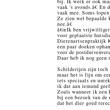
bij. Ik werk er ook ma
vaak 's avonds.â€ En
vaak mee. Soms lopen 
Ze zien wel bepaalde k
nee.â€
â€œIk ben vrijwillige
voor geplaatste huisdie
Dierenartsenpraktijk 
een paar doeken ophan
voor de postduivenvere
Daar heb ik nog geen r
Schilderijen zijn toch
maar het is fijn om ee
iets speciaals en unie
ik dat aan iemand geef
Zoals wanneer ik een k
bij een bezoek van de
dat het dier goed tere