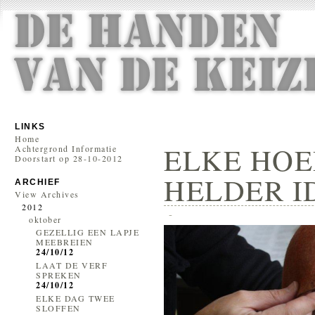
LINKS
Home
ELKE HOE
Achtergrond Informatie
Doorstart op 28-10-2012
HELDER ID
ARCHIEF
View Archives
2012
-
oktober
GEZELLIG EEN LAPJE
MEEBREIEN
24/10/12
LAAT DE VERF
SPREKEN
24/10/12
ELKE DAG TWEE
SLOFFEN