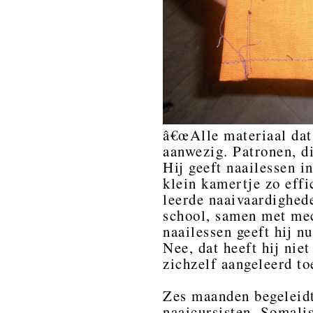
â€œAlle materiaal dat
aanwezig. Patronen, di
Hij geeft naailessen 
klein kamertje zo effi
leerde naaivaardighed
school, samen met mec
naailessen geeft hij nu
Nee, dat heeft hij nie
zichzelf aangeleerd t
Zes maanden begeleidt
naaicursisten, Somal