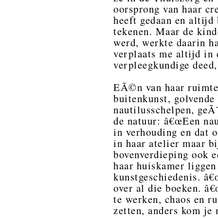
oorsprong van haar cre
heeft gedaan en altijd
tekenen. Maar de kind
werd, werkte daarin ha
verplaats me altijd in 
verpleegkundige deed,
EÃ©n van haar ruimtel
buitenkunst, golvende
nautilusschelpen, geÃ
de natuur: â€œEen naut
in verhouding en dat o
in haar atelier maar bi
bovenverdieping ook e
haar huiskamer liggen
kunstgeschiedenis. â€œ
over al die boeken. â€
te werken, chaos en ru
zetten, anders kom je n