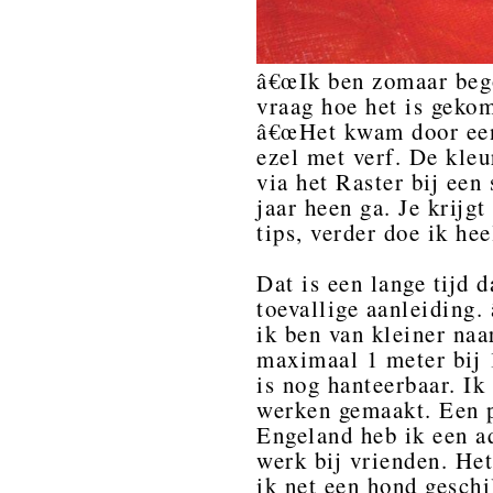
â€œIk ben zomaar bego
vraag hoe het is gekom
â€œHet kwam door een
ezel met verf. De kle
via het Raster bij een
jaar heen ga. Je krijgt
tips, verder doe ik hee
Dat is een lange tijd d
toevallige aanleiding.
ik ben van kleiner naa
maximaal 1 meter bij 1
is nog hanteerbaar. Ik
werken gemaakt. Een pa
Engeland heb ik een aq
werk bij vrienden. Het
ik net een hond geschi